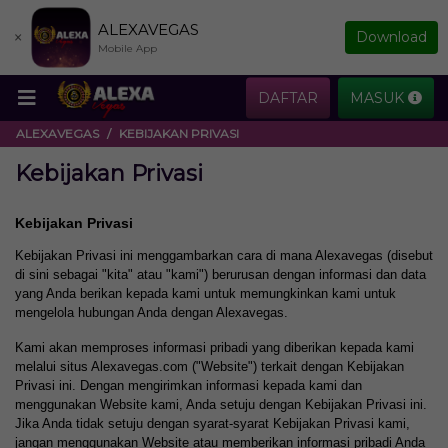
ALEXAVEGAS
×
Download
Mobile App
DAFTAR
MASUK
ALEXAVEGAS
KEBIJAKAN PRIVASI
Kebijakan Privasi
Kebijakan Privasi
Kebijakan Privasi ini menggambarkan cara di mana Alexavegas (disebut
di sini sebagai "kita" atau "kami") berurusan dengan informasi dan data
yang Anda berikan kepada kami untuk memungkinkan kami untuk
mengelola hubungan Anda dengan Alexavegas.
Kami akan memproses informasi pribadi yang diberikan kepada kami
melalui situs Alexavegas.com ("Website") terkait dengan Kebijakan
Privasi ini. Dengan mengirimkan informasi kepada kami dan
menggunakan Website kami, Anda setuju dengan Kebijakan Privasi ini.
Jika Anda tidak setuju dengan syarat-syarat Kebijakan Privasi kami,
jangan menggunakan Website atau memberikan informasi pribadi Anda